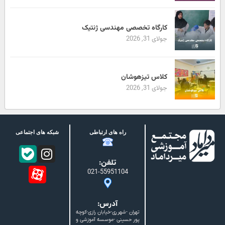
کارگاه تخصصی مهندسی ژنتیک
جولای 31, 2026
کلاس تیزهوشان
جولای 31, 2026
راه های ارتباطی
شبکه های اجتماعی
تلفن:
021-55951104
آدرس:
تهران -شهرری-خیابان رازی-کوچه
پور حسینی -موسسه آموزشی و