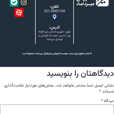
تلفن:
021-55951104
آدرس:
تهران -شهرری-خیابان رازی-کوچه
پور حسینی -موسسه آموزشی و
فرهنگی میرداماد
© تمام حقوق برای سایت موسسه آموزشی و فرهنگی میرداماد محفوظ است
دیدگاهتان را بنویسید
نشانی ایمیل شما منتشر نخواهد شد.
بخش‌های موردنیاز علامت‌گذاری
شده‌اند
*
دیدگاه
*