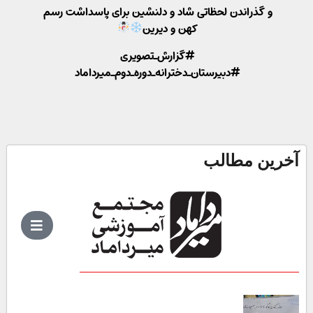
و گذراندن لحظاتی شاد و دلنشین برای پاسداشت رسم
کهن و دیرین
#گزارش_تصویری
#دبیرستان_دخترانه_دوره_دوم_میرداماد
آخرین مطالب