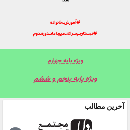
شد.
#آموزش_خانواده
#دبستان_پسرانه_میرداماد_دوره_دوم
ویژه پایه چهارم
ویژه پایه پنجم و ششم
خرین مطالب