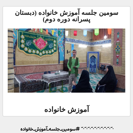
سومین جلسه آموزش خانواده (دبستان
پسرانه دوره دوم)
آموزش خانواده
•~•~•~•~•~•~•~•~•~•~ #سومین_جلسه_آموزش_خانواده