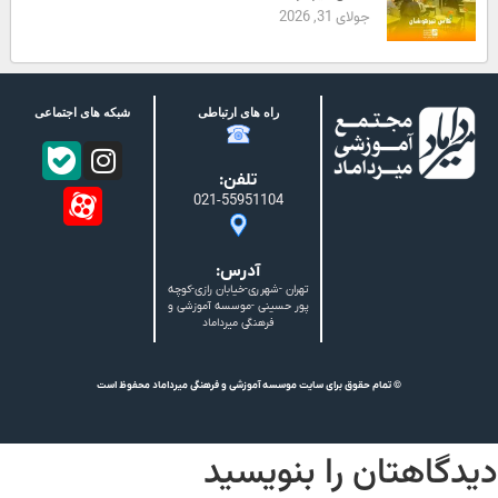
جولای 31, 2026
راه های ارتباطی
شبکه های اجتماعی
تلفن:
021-55951104
آدرس:
تهران -شهرری-خیابان رازی-کوچه
پور حسینی -موسسه آموزشی و
فرهنگی میرداماد
© تمام حقوق برای سایت موسسه آموزشی و فرهنگی میرداماد محفوظ است
دگاهتان را بنویسید