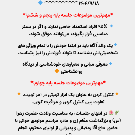
️
۱۴۰۴/۹/۱۸ ~•~•~•~•~•~•~•~•~•~•
*مهم‌ترین موضوعات جلسه پایه پنجم و ششم:*
️ ۹۵٪ افراد استعداد خاصی ندارند و اگر در بستر
مناسبی قرار بگیرند، می‌توانند موفق شوند.
️یک والد آگاه باید در ابتدا خودش را با تمام ویژگی‌های
شخصیتی‌اش بشناسد تا بتواند فرزندش را نیز بشناسد.
️معرفی مبانی و معیارهای خودشناسی از دیدگاه
روانشناختی
️
*مهم‌ترین موضوعات جلسه پایه چهارم:*
️کنترل کردن به عنوان یک ابزار تربیتی در امر تربیت.
تفاوت بین کنترل کردن و مراقبت کردن.
در انتهای جلسات، به مناسبت ولادت حضرت زهرا
(س) و بزرگداشت مقام زن و مادر، مراسم مولودی خوانی با
حضور حاج آقا رمضانی و پذیرایی از اولیای محترم، انجام