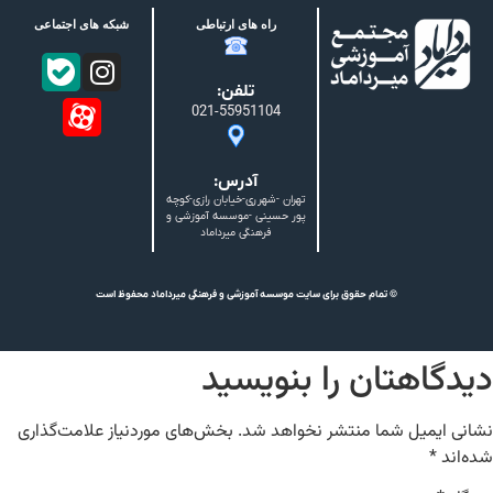
راه های ارتباطی
شبکه های اجتماعی
تلفن:
021-55951104
آدرس:
تهران -شهرری-خیابان رازی-کوچه
پور حسینی -موسسه آموزشی و
فرهنگی میرداماد
© تمام حقوق برای سایت موسسه آموزشی و فرهنگی میرداماد محفوظ است
دیدگاهتان را بنویسید
نشانی ایمیل شما منتشر نخواهد شد.
بخش‌های موردنیاز علامت‌گذاری
شده‌اند
*