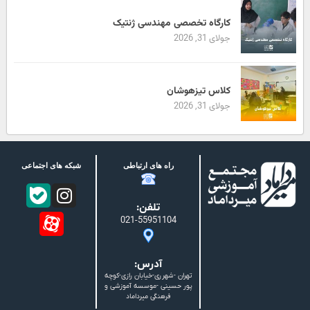
کارگاه تخصصی مهندسی ژنتیک
جولای 31, 2026
کلاس تیزهوشان
جولای 31, 2026
راه های ارتباطی
شبکه های اجتماعی
تلفن:
021-55951104
آدرس:
تهران -شهرری-خیابان رازی-کوچه
پور حسینی -موسسه آموزشی و
فرهنگی میرداماد