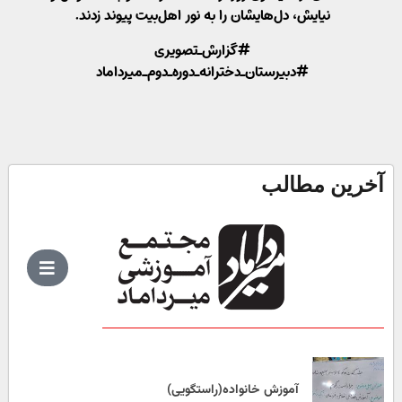
نیایش، دل‌هایشان را به نور اهل‌بیت پیوند زدند.
#گزارش_تصویری
#دبیرستان_دخترانه_دوره_دوم_میرداماد
آخرین مطالب
آموزش خانواده(راستگویی)