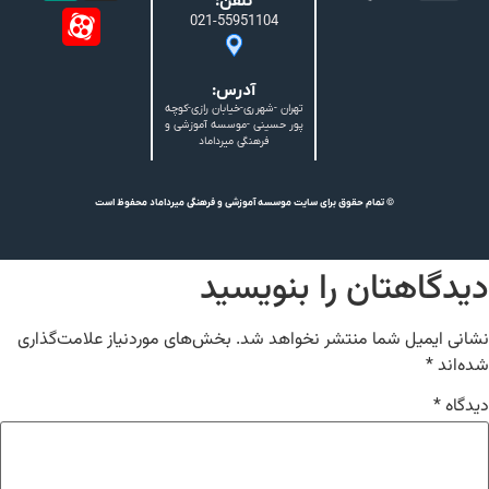
تلفن:
021-55951104
آدرس:
تهران -شهرری-خیابان رازی-کوچه
پور حسینی -موسسه آموزشی و
فرهنگی میرداماد
© تمام حقوق برای سایت موسسه آموزشی و فرهنگی میرداماد محفوظ است
دیدگاهتان را بنویسید
نشانی ایمیل شما منتشر نخواهد شد.
بخش‌های موردنیاز علامت‌گذاری
شده‌اند
*
دیدگاه
*