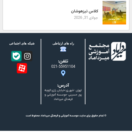
کلاس تیزهوشان
جولای 31, 2026
راه های ارتباطی
شبکه های اجتماعی
تلفن:
021-55951104
آدرس:
تهران -شهرری-خیابان رازی-کوچه
پور حسینی -موسسه آموزشی و
فرهنگی میرداماد
© تمام حقوق برای سایت موسسه آموزشی و فرهنگی میرداماد محفوظ است