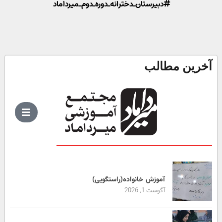
#دبیرستان_دخترانه_دوره_دوم_میرداماد
آخرین مطالب
آموزش خانواده(راستگویی)
آگوست 1, 2026