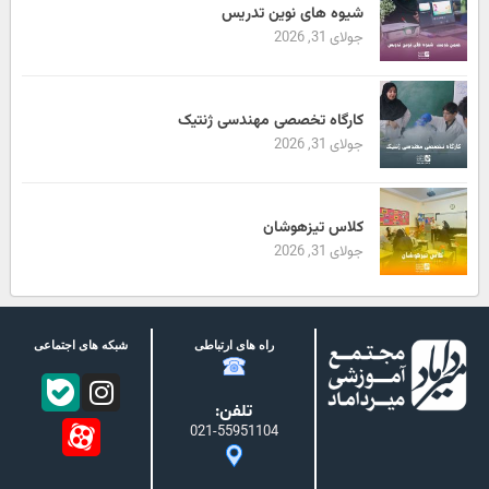
شیوه های نوین تدریس
جولای 31, 2026
کارگاه تخصصی مهندسی ژنتیک
جولای 31, 2026
کلاس تیزهوشان
جولای 31, 2026
راه های ارتباطی
شبکه های اجتماعی
تلفن:
021-55951104