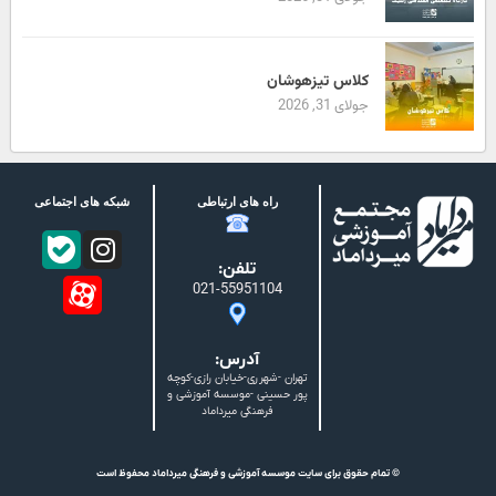
کلاس تیزهوشان
جولای 31, 2026
راه های ارتباطی
شبکه های اجتماعی
تلفن:
021-55951104
آدرس:
تهران -شهرری-خیابان رازی-کوچه
پور حسینی -موسسه آموزشی و
فرهنگی میرداماد
© تمام حقوق برای سایت موسسه آموزشی و فرهنگی میرداماد محفوظ است