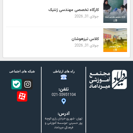
کارگاه تخصصی مهندسی ژنتیک
جولای 31, 2026
کلاس تیزهوشان
جولای 31, 2026
راه های ارتباطی
شبکه های اجتماعی
تلفن:
021-55951104
آدرس:
تهران -شهرری-خیابان رازی-کوچه
پور حسینی -موسسه آموزشی و
فرهنگی میرداماد