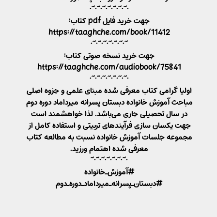
•~•~•~•~•~•~•~•
جهت خرید فایل pdf کتاب:
https://taaghche.com/book/11412
~•~•~•~•~•~•~•
جهت خرید نسخه صوتی کتاب:
https://taaghche.com/audiobook/75841
•~•~•~•~•~•~•~•
اولیا گرامی کتاب معرفی شده مبنای علمی و جزوه اصلی
مباحث آموزش خانواده دبستان پسرانه میرداماد دوره دوم
در سال تحصیلی جاری می‌باشد. لذا خواهشمند است
جهت یکسان سازی فرآیندهای تربیتی و استفاده کامل از
مجموعه جلسات آموزش خانواده نسبت به مطالعه کتاب
معرفی شده اهتمام ورزید.
•~•~•~•~•~•~•~
#آموزش_خانواده
#دبستان_پسرانه_میرداماد_دوره_دوم