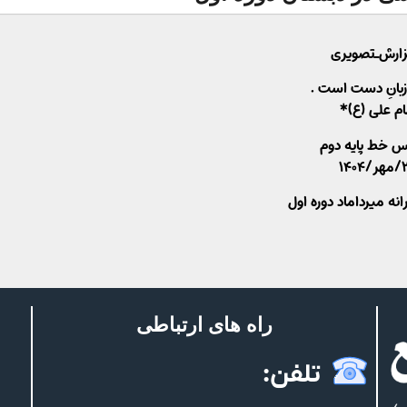
ارش_تصویری
بانِ دست است .
ام علی (ع)*
اس خط پایه دوم
۱۴۰
نه میرداماد دوره اول
راه های ارتباطی
تلفن: