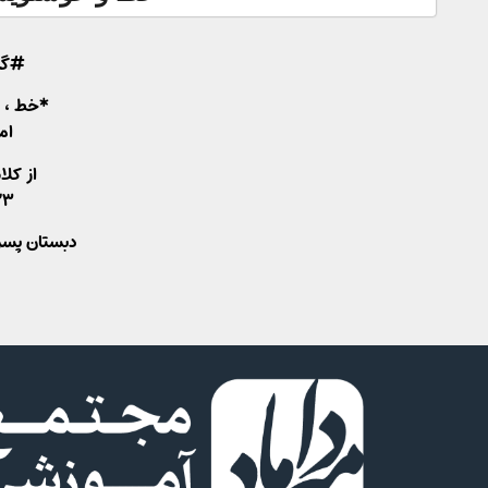
#گز
*خط ، ز
ام
از کل
۲۳/مهر/۴
دبستان پسرا