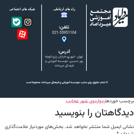
راه های ارتباطی
شبکه های اجتماعی
تلفن:
021-55951104
آدرس:
تهران -شهرری-خیابان رازی-کوچه
پور حسینی -موسسه آموزشی و
فرهنگی میرداماد
© تمام حقوق برای سایت موسسه آموزشی و فرهنگی میرداماد محفوظ است
برچسب خورده
اردو
اردوی شهر عجایب
دیدگاهتان را بنویسید
نشانی ایمیل شما منتشر نخواهد شد.
بخش‌های موردنیاز علامت‌گذاری