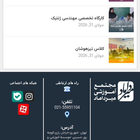
کارگاه تخصصی مهندسی ژنتیک
جولای 31, 2026
کلاس تیزهوشان
جولای 31, 2026
راه های ارتباطی
شبکه های اجتماعی
تلفن:
021-55951104
آدرس:
تهران -شهرری-خیابان رازی-کوچه
پور حسینی -موسسه آموزشی و