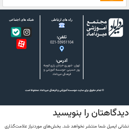
راه های ارتباطی
شبکه های اجتماعی
تلفن:
021-55951104
آدرس:
تهران -شهرری-خیابان رازی-کوچه
پور حسینی -موسسه آموزشی و
فرهنگی میرداماد
© تمام حقوق برای سایت موسسه آموزشی و فرهنگی میرداماد محفوظ است
دیدگاهتان را بنویسید
نشانی ایمیل شما منتشر نخواهد شد.
بخش‌های موردنیاز علامت‌گذاری