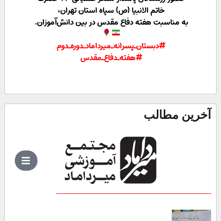
خاتم الانبیا (ص) سپاه استان تهران،
به مناسبت هفته دفاع مقدس در بین دانش‌آموزان.
#دبستان_پسرانه_میرداماد_دوره_دوم
#هفته_دفاع_مقدس
آخرین مطالب