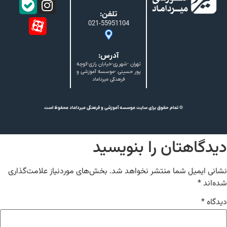
تلفن:
021-55951104
آدرس:
تهران -شهرری-خیابان رازی-کوچه
پور حسینی -موسسه آموزشی و
فرهنگی میرداماد
© تمام حقوق برای سایت موسسه آموزشی و فرهنگی میرداماد محفوظ است
دیدگاهتان را بنویسید
نشانی ایمیل شما منتشر نخواهد شد.
بخش‌های موردنیاز علامت‌گذاری
شده‌اند
*
دیدگاه
*