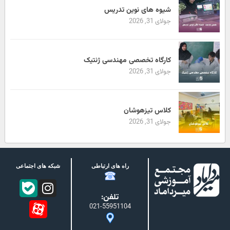
شیوه های نوین تدریس
جولای 31, 2026
کارگاه تخصصی مهندسی ژنتیک
جولای 31, 2026
کلاس تیزهوشان
جولای 31, 2026
راه های ارتباطی
شبکه های اجتماعی
تلفن:
021-55951104