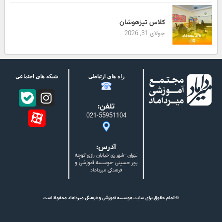
کلاس تیزهوشان
جولای 31, 2026
راه های ارتباطی
شبکه های اجتماعی
تلفن:
021-55951104
آدرس:
تهران -شهرری-خیابان رازی-کوچه
پور حسینی -موسسه آموزشی و
فرهنگی میرداماد
© تمام حقوق برای سایت موسسه آموزشی و فرهنگی میرداماد محفوظ است