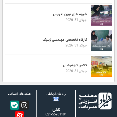
شیوه های نوین تدریس
جولای 31, 2026
کارگاه تخصصی مهندسی ژنتیک
جولای 31, 2026
کلاس تیزهوشان
جولای 31, 2026
راه های ارتباطی
شبکه های اجتماعی
تلفن:
021-55951104