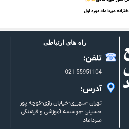
ترانه میرداماد دوره اول
راه های ارتباطی
تلفن:
021-55951104
آدرس:
تهران -شهرری-خیابان رازی-کوچه پور
حسینی -موسسه آموزشی و فرهنگی
میرداماد