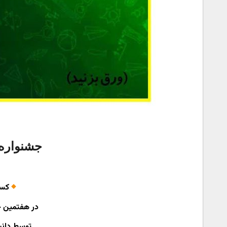
جشنواره 
️کس
در هفتمین ج
توسط دانش