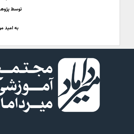
توسط پژوهش
به امید م