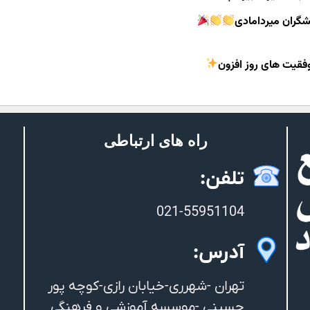
گران میردامادی
وفقیت های روز افزون
راه های ارتباطی
تلفن:
021-55951104
آدرس:
تهران -شهرری-خیابان رازی-کوچه پور
حسینی -موسسه آموزشی و فرهنگی