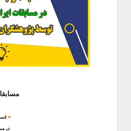
مسابقا
کسب ۲ رتبه ب
در مس