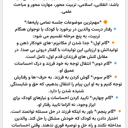
باشد: انقلابی، اسلامی، تربیت محور، مهارت محور و مباحث
علمی.
*مهم‌ترین موضوعات جلسه تمامی پایه‌ها:*
رفتار درست والدین در برخورد با کودک یا نوجوان هنگام
تربیت، به پنج مرحله تقسیم می شود:
*گام اول:* جدا شدن از مکانیزم¬های خودکار ذهن و
تولیداتش و ارزیابی این تولیدات با گفتار درونی بی صدا. در
مقابل کنش های فرزندان قدم اول، تامل است.
*گام دوم:* انتقال توجه به خود فرزند و درک احساسات
عمیق او.
*گام سوم:* گوش کردن به فرزند. به حرف¬ها و رفتارش
توجه کنیم و به او این پیام را انتقال بدهیم، که حق و شایستگی
شنیده شدن را دارد.
*گام چهارم:* تایید کردن احساسات و نیازهای کودک برای
ابراز وجود، نه الزاما تایید رفتار او.
*گام پنجم:* باور به اینکه فرزند در حل مسئله توانمند است.
اختیار دادن به کودک که خودش مشکل را حل کند. والدین
مداخله نکنند و راه حل و توصیه فوری ندهند. وقتی احساسات