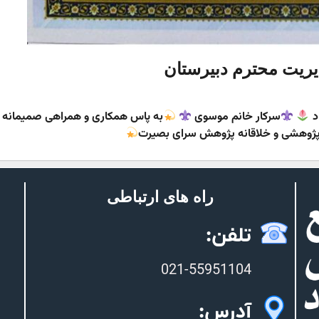
دیریت محترم دبیرستان
د
سرکار خانم موسوی
به پاس همکاری و همراهی صمیمانه
– پژوهشی و خلاقانه پژوهش سرای بصیرت
راه های ارتباطی
تلفن:
021-55951104
آدرس: