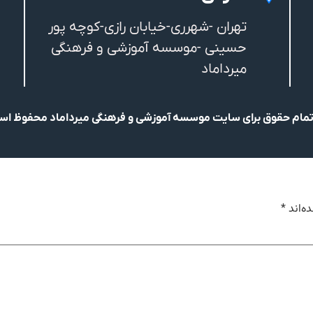
تهران -شهرری-خیابان رازی-کوچه پور
حسینی -موسسه آموزشی و فرهنگی
میرداماد
مام حقوق برای سایت موسسه آموزشی و فرهنگی میرداماد محفوظ ا
ه‌اند
*