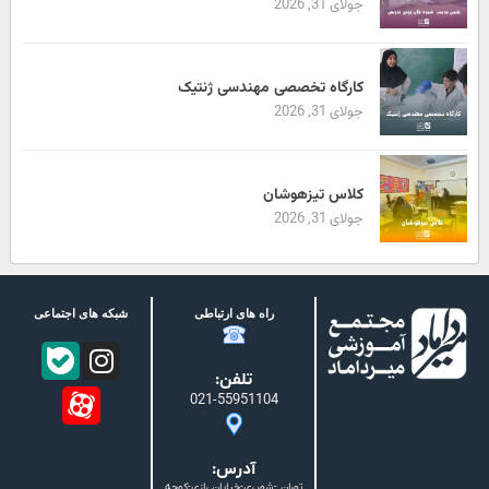
جولای 31, 2026
کارگاه تخصصی مهندسی ژنتیک
جولای 31, 2026
کلاس تیزهوشان
جولای 31, 2026
راه های ارتباطی
شبکه های اجتماعی
تلفن:
021-55951104
آدرس:
تهران -شهرری-خیابان رازی-کوچه