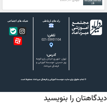
جولای 31, 2026
راه های ارتباطی
شبکه های اجتماعی
تلفن:
021-55951104
آدرس:
تهران -شهرری-خیابان رازی-کوچه
پور حسینی -موسسه آموزشی و
فرهنگی میرداماد
© تمام حقوق برای سایت موسسه آموزشی و فرهنگی میرداماد محفوظ است
دیدگاهتان را بنویسید