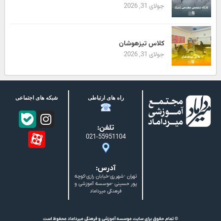
جولای 31, 2026
کلاس تیزهوشان
جولای 31, 2026
راه های ارتباطی
شبکه های اجتماعی
تلفن:
021-55951104
آدرس:
تهران -شهرری-خیابان رازی-کوچه
پور حسینی -موسسه آموزشی و
فرهنگی میرداماد
© تمام حقوق برای سایت موسسه آموزشی و فرهنگی میرداماد محفوظ است