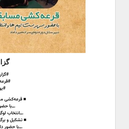
گزا
#گزا
#قرعه
#یوم
■ قرعه‌کشی مس
.ــ‌‌با حض
.ــ‌انتخاب لو
■ تشکیل و برگ
.ــ‌‌با حضور 