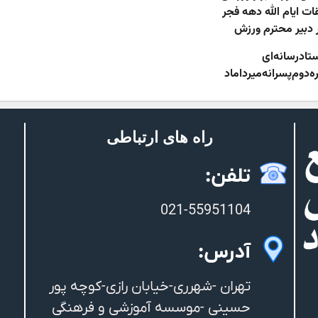
بقات ایام الله دهه فجر
ور دبیر محترم ورزش
تاد‌رسانه‌ای
ه‌دوم‌پسرانه‌میرداماد
راه های ارتباطی
تلفن:
021-55951104
آدرس:
تهران -شهرری-خیابان رازی-کوچه پور
حسینی -موسسه آموزشی و فرهنگی