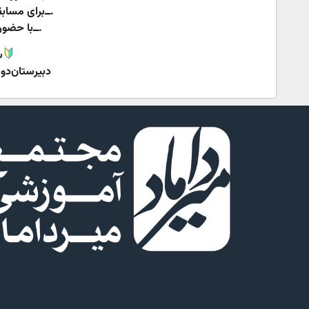
.ــ‌‌برای مسا
.ــ‌‌با حض
س
دبیرستان‌دور