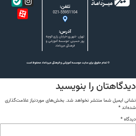
تلفن:
021-55951104
آدرس:
تهران -شهرری-خیابان رازی-کوچه
پور حسینی -موسسه آموزشی و
فرهنگی میرداماد
© تمام حقوق برای سایت موسسه آموزشی و فرهنگی میرداماد محفوظ است
دیدگاهتان را بنویسید
نشانی ایمیل شما منتشر نخواهد شد.
بخش‌های موردنیاز علامت‌گذاری
شده‌اند
*
دیدگاه
*