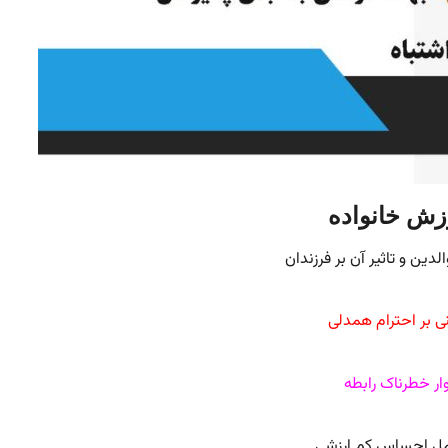
زش خانواده
لدین و تاثیر آن بر فرزندان
نی بر احترام همدلی
ار خطرناک رابطه
مل احساس کم ارزشی