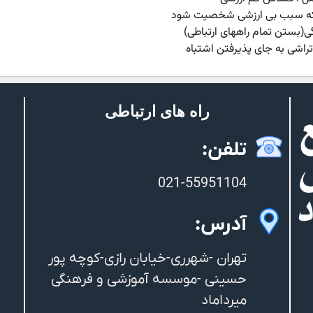
 که سبب بی ارزشی شخصیت شود
ی(بستن تمام راههای ارتباطی)
 تراشی به جای پذیرفتن اشتباه
راه های ارتباطی
تلفن:
021-55951104
آدرس:
تهران -شهرری-خیابان رازی-کوچه پور
حسینی -موسسه آموزشی و فرهنگی
میرداماد