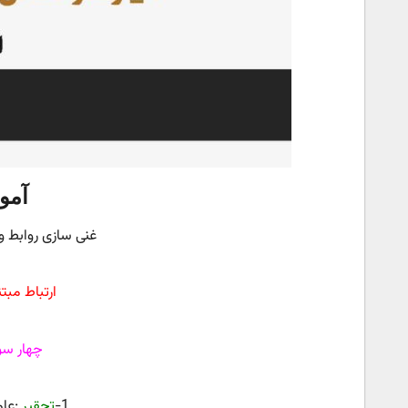
آمو
غنی سازی روابط وا
ارتباط مبت
چهار سو
1-
تحقیر
:عا