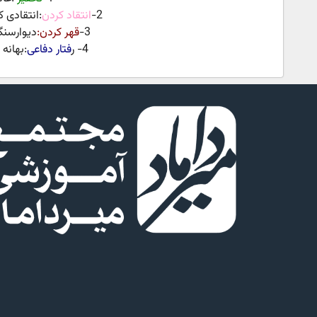
2-
انتقاد کردن
:انتقادی
3-
قهر کردن:
دیوارسنگ
4- ر
فتار دفاعی
:بهانه