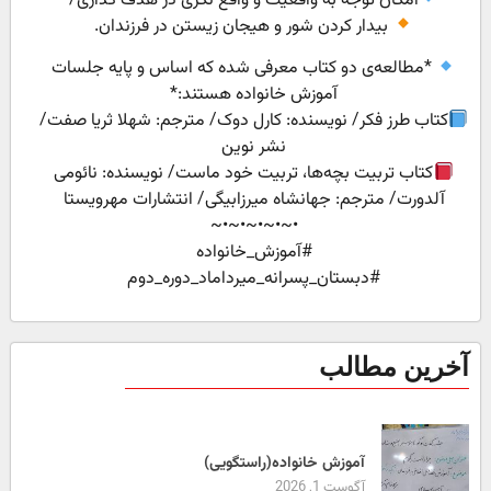
امکان توجه به واقعیت و واقع نگری در هدف گذاری/
بیدار کردن شور و هیجان زیستن در فرزندان.
*مطالعه‌ی دو کتاب معرفی شده که اساس و پایه جلسات
آموزش خانواده هستند:*
کتاب طرز فکر/ نویسنده: کارل دوک/ مترجم: شهلا ثریا صفت/
نشر نوین
کتاب تربیت بچه‌ها، تربیت خود ماست/ نویسنده: نائومی
آلدورت/ مترجم: جهانشاه میرزابیگی/ انتشارات مهرویستا
•~•~•~•~•~
#آموزش_خانواده
#دبستان_پسرانه_میرداماد_دوره_دوم
آخرین مطالب
آموزش خانواده(راستگویی)
آگوست 1, 2026