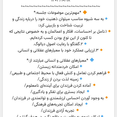
۱۴۰۳/۱۰/۱۸
~•~•~•~•~•~•~•~•~•~•~•~•~•~•~•~•~•~•~•
*مهم‌ترین موضوعات جلسه:*
به سه شیوه مناسب میتوان ذهنیت خود را درباره زندگی و
تربیت شناخت و بازبینی کرد:
۱.تامل بر احساسات، افکار و اعمالمان و به خصوص نتایجی که
تا کنون از این نوع بودن کسب کرده‌ایم.
۲.گفتگو با رعایت اصول دیالوگ.
۳.ارزیابی عملکرد خود با معیارهای عقلانی و انسانی.
*معیارهای عقلانی و انسانی عبارتند از:*
امکان خردمندانه زیستن/
فراهم کردن تعامل و کنش فعال با محیط اجتماعی و طبیعی/
زمینه لذت بردن از زندگی/
آماده کردن فرزندان برای آینده‌ای نامعلوم/
ایجاد بستری برای تفکر و یادگیری/
به وجود آوردن احساس ارزشمندی و توانمندی در فرزندان/
ایجاد امکان تجربه‌های فرهنگی/
تجربه آزادی فرزندان/