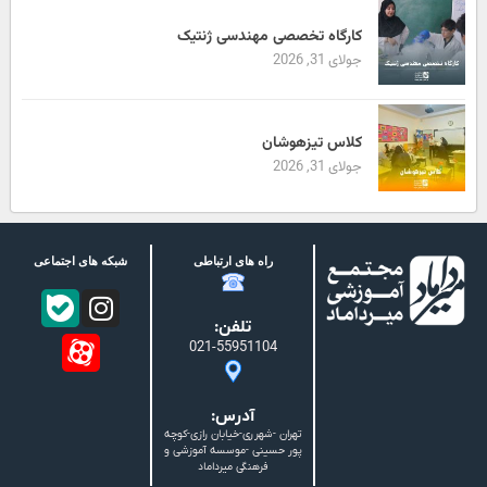
کارگاه تخصصی مهندسی ژنتیک
جولای 31, 2026
کلاس تیزهوشان
جولای 31, 2026
راه های ارتباطی
شبکه های اجتماعی
تلفن:
021-55951104
آدرس:
تهران -شهرری-خیابان رازی-کوچه
پور حسینی -موسسه آموزشی و
فرهنگی میرداماد