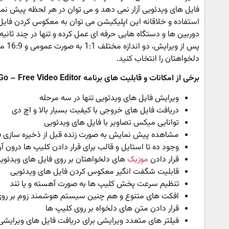
فایل های ویدئویی آزار نمی دهد و می توان در هر لحظه پیش نمای
استفاده و خلاقانه این اپلیکیشن می توان به معکوس کردن فایل 
دوربین ها و دستگاه هایی حرفه ای عمل کرده و تنها در چند ثانی
پس ا
دلخواهتان را انتخاب کنید.
برخی از امکانات و قابلیت های برنامه FilmoraGo – Free Video Editor اندروید :
ویرایش فایل های ویدئویی تنها در سه مرحله
دریافت فایل های خروجی با کیفیت بسیار بالا و اچ دی
توانایی میکس تصاویر با فایل های ویدئویی
مشاهده پیش نمایش به صورت زنده قبل از ذخیره سازی ف
وجود ده تا استایل و قالب برای قرار دادن کلیپ ها درون آ
قرار دادن
موزیک
های دلخواهتان بر روی فایل های ویدئوی
قابلیت شگفت انگیر معکوس کردن فایل های ویدئویی
تنظیم سرعت پخش کلیپ ها به صورت آهسته و یا تند
افکت های متنوع و هم چنین سیستم هوشمند زوم بر روی
قرار دادن متن های دلخواه بر روی کلیپ ها
فیلتر های متعدد ویرایشی برای دریافت فایل های ویرایشی ب