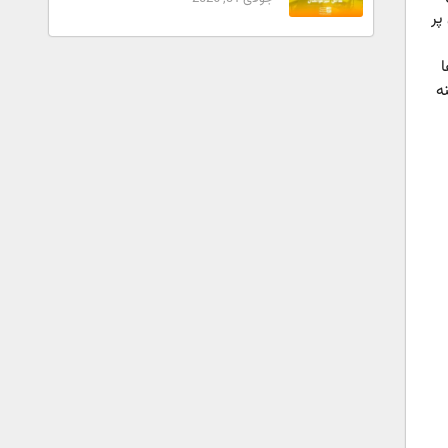
پر
ا
نه