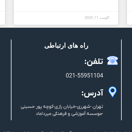
آگوست 11, 2020
راه های ارتباطی
تلفن:
021-55951104
آدرس:
تهران -شهرری-خیابان رازی-کوچه پور حسینی
-موسسه آموزشی و فرهنگی میرداماد