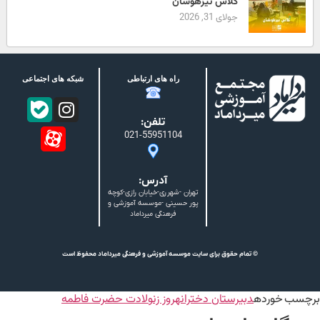
کلاس تیزهوشان
جولای 31, 2026
راه های ارتباطی
شبکه های اجتماعی
تلفن:
021-55951104
آدرس:
تهران -شهرری-خیابان رازی-کوچه
پور حسینی -موسسه آموزشی و
فرهنگی میرداماد
© تمام حقوق برای سایت موسسه آموزشی و فرهنگی میرداماد محفوظ است
برچسب خورده
دبیرستان دخترانه
روز زن
ولادت حضرت فاطمه