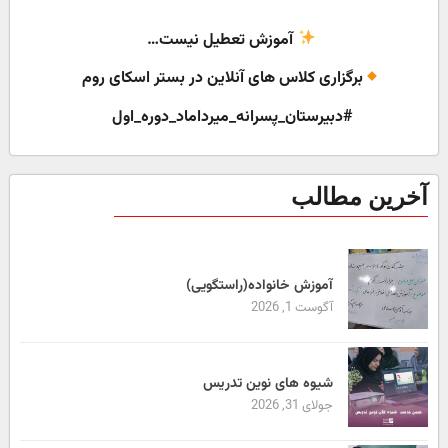
️ آموزش تعطیل نیست…
️برگزاری کلاس های آنلاين در بستر اسکای روم
#دبیرستان‌_پسرانه‌_میرداماد_دوره_اول
آخرین مطالب
آموزش خانواده(راستگویی)
آگوست 1, 2026
شیوه های نوین تدریس
جولای 31, 2026