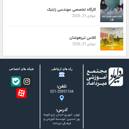
کارگاه تخصصی مهندسی ژنتیک
جولای 31, 2026
کلاس تیزهوشان
جولای 31, 2026
راه های ارتباطی
شبکه های اجتماعی
تلفن:
021-55951104
آدرس:
تهران -شهرری-خیابان رازی-کوچه
پور حسینی -موسسه آموزشی و
فرهنگی میرداماد