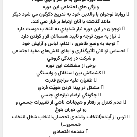
ويژگي هاي اجتماعی اين دوره
 روابط نوجوان با والدين خود به تدريج دگرگون مي شود ديگر
مانند گذشته با آنان ارتباط بر قرار نمي كند.
 نوجوان در اين دوره نياز شديدي به انتخاب دوست دارد
 نیاز به مورد توجه و تایید همسالان قرار گرفتن دارد
 توجه به وضع ظاهری ، اندام، لباس و آرایش خود
 احساس توانائى تأثيرگذارى و ايفاى نقش‌هاى مفيد اجتماعى
و شرکت در زندگى گروهي
برخی از مشکلات اين دوره
 کشمکش بين استقلال و وابستگي
 طغيان عليه مراجع قدرت
 مشکل در پیدا کردن هويّت فردي
 چگونگي ارضاء نيازهاي جنسي
 عدم کنترل بر رفتار و هيجانات ناشي از تغييرات جسمي و
رواني دوران بلوغ
 ترس از آينده(انتخاب رشته ی تحصیلی،انتخاب شغل،انتخاب
همسرو…)
 دغدغه اقتصادي