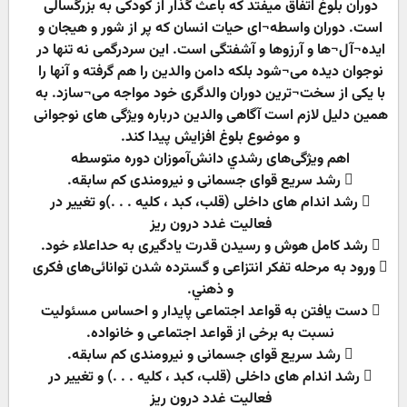
دوران بلوغ اتفاق میفتد که باعث گذار از کودکی به بزرگسالی
است. دوران واسطه¬ای حیات انسان که پر از شور و هیجان و
ایده¬آل¬ها و آرزوها و آشفتگی است. این سردرگمی نه تنها در
نوجوان دیده می¬شود بلکه دامن والدین را هم گرفته و آنها را
با یکی از سخت¬ترین دوران والدگری خود مواجه می¬سازد. به
همین دلیل لازم است آگاهی والدین درباره ویژگی های نوجوانی
و موضوع بلوغ افزایش پیدا کند.
اهم ويژگى‌هاى رشدي دانش‌آموزان دوره متوسطه
 رشد سريع قواى جسمانى و نيرومندى کم سابقه.
 رشد اندام های داخلی (قلب، کبد ، کلیه . . .)و تغییر در
فعالیت غدد درون ریز
 رشد کامل هوش و رسيدن قدرت يادگيرى به حداعلاء خود.
 ورود به مرحله تفکر انتزاعى و گسترده شدن توانائى‌هاى فکرى
و ذهني.
 دست يافتن به قواعد اجتماعى پايدار و احساس مسئوليت
نسبت به برخى از قواعد اجتماعى و خانواده.
 رشد سريع قواى جسمانى و نيرومندى کم سابقه.
 رشد اندام های داخلی (قلب، کبد ، کلیه . . .) و تغییر در
فعالیت غدد درون ریز