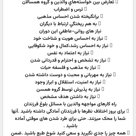
 تعارض بين خواسته‌هاي والدين و گروه همسالان
 ترس و اضطراب
 برانگیخته شدن احساس مذهبی
 به هم ريختگي ارتباط با ديگران
نیاز های روانی-عاطفي اين دوران
 نیاز به احساس هویت و شناخت خود
 نیاز به احساس رشد،کمال و خود شکوفایی
 نیاز به اعتماد به نفس
 نیاز به تشخص و احترام و قدردانی شدن
 نیاز به مذهب و فلسفه حیات
 نیاز به مهربانی و محبت و دوست داشته شدن
 نیاز به امنیت، استقلال و ابراز وجود
 نیاز به پذیرش توسط گروه همسن
 نیاز به داشتن هدف مشخص
راه کارهای مواجهه والدین با مسائل بلوغ فرزندان
 برای بروز اختلاف نظرها با فرزندتان آمادگی داشته باشید .آنها
شما را محک میزنند. حتی برای طرد شدن های موقتی آماده
باشید .
 همه چیز را جدی نگیرید و سعی کنید شوخ طبع باشید .ضمن