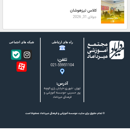
کلاس تیزهوشان
جولای 31, 2026
راه های ارتباطی
شبکه های اجتماعی
تلفن:
021-55951104
آدرس:
تهران -شهرری-خیابان رازی-کوچه
پور حسینی -موسسه آموزشی و
فرهنگی میرداماد
© تمام حقوق برای سایت موسسه آموزشی و فرهنگی میرداماد محفوظ است