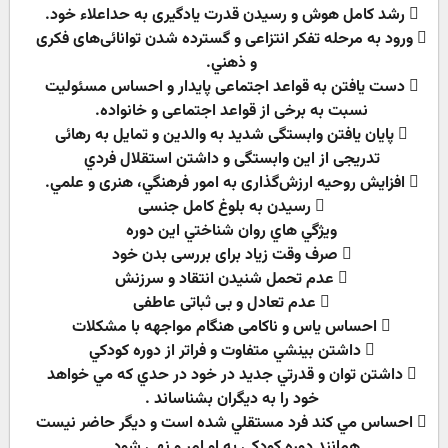
 رشد کامل هوش و رسيدن قدرت يادگيرى به حداعلاء خود.
 ورود به مرحله تفکر انتزاعى و گسترده شدن توانائى‌هاى فکرى
و ذهني.
 دست يافتن به قواعد اجتماعى پايدار و احساس مسئوليت
نسبت به برخى از قواعد اجتماعى و خانواده.
 پايان يافتن وابستگى شديد به والدين و تمايل به رهائى
تدريجى از اين وابستگى و داشتن استقلال فردي
 افزايش روحيه ارزش‌گذارى به امور فرهنگي، هنرى و علمي.
 رسيدن به بلوغ كامل جنسى
ويژگي هاي روان شناختي اين دوره
 صرف وقت زیاد برای بررسی بدن خود
 عدم تحمل شنیدن انتقاد و سرزنش
 عدم تعادل و بی ثباتی عاطفی
 احساس یاس و ناکامی هنگام مواجهه با مشکلات
 داشتن بينشي متفاوت و فراتر از دوره كودكي
 داشتن توان و قدرتي جديد در خود در حدي كه مي خواهد
خود را به ديگران بشناساند .
 احساس مي كند فرد مستقلي شده است و ديگر حاضر نيست
همانند دوره كودكي به او امر و نهي شود .