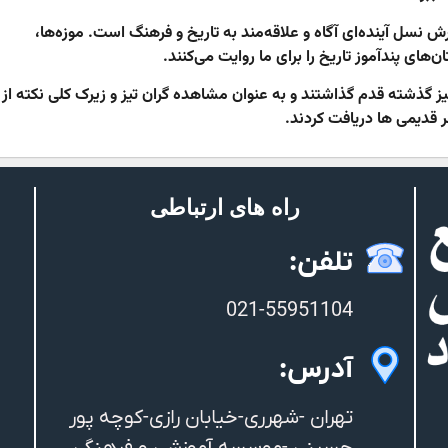
ش نسل آینده‌ای آگاه و علاقه‌مند به تاریخ و فرهنگ است. موزه‌ها،
‌های پندآموز تاریخ را برای ما روایت می‌کنند.
یز گذشته قدم گذاشتند و به عنوان مشاهده گران تیز و زیرک کلی نکته از
 قدیمی ها دریافت کردند.
راه های ارتباطی
تلفن:
021-55951104
آدرس:
تهران -شهرری-خیابان رازی-کوچه پور