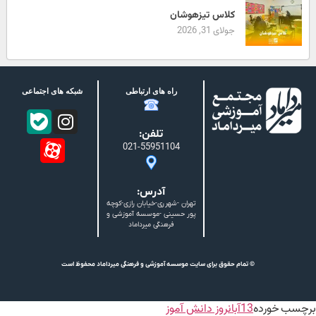
کلاس تیزهوشان
جولای 31, 2026
راه های ارتباطی
شبکه های اجتماعی
تلفن:
021-55951104
آدرس:
تهران -شهرری-خیابان رازی-کوچه
پور حسینی -موسسه آموزشی و
فرهنگی میرداماد
© تمام حقوق برای سایت موسسه آموزشی و فرهنگی میرداماد محفوظ است
برچسب خورده
13آبان
روز دانش آموز