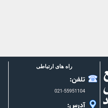
راه های ارتباطی
تلفن:
021-55951104
آدرس: