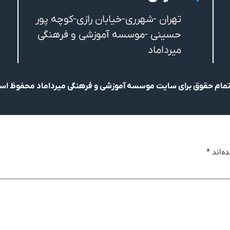
تهران -شهرری-خیابان رازی-کوچه پور
حسینی -موسسه آموزشی و فرهنگی
میرداماد
مام حقوق برای سایت موسسه آموزشی و فرهنگی میرداماد محفوظ ا
ه‌اند
*