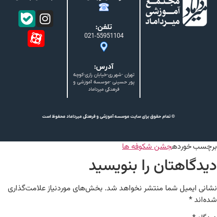
تلفن:
021-55951104
آدرس:
تهران -شهرری-خیابان رازی-کوچه
پور حسینی -موسسه آموزشی و
فرهنگی میرداماد
© تمام حقوق برای سایت موسسه آموزشی و فرهنگی میرداماد محفوظ است
برچسب خورده
جشن شکوفه ها
دیدگاهتان را بنویسید
نشانی ایمیل شما منتشر نخواهد شد.
بخش‌های موردنیاز علامت‌گذاری
شده‌اند
*