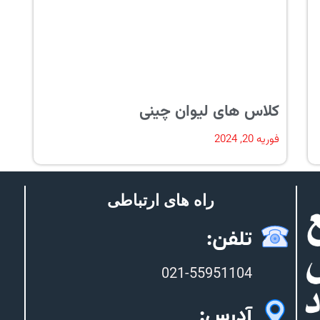
کلاس های لیوان چینی
فوریه 20, 2024
راه های ارتباطی
تلفن:
021-55951104
آدرس: