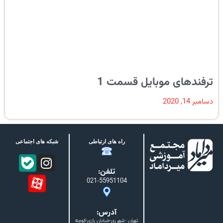
ترفندهای موبایل قسمت 1
دسامبر 14, 2020
راه های ارتباطی
شبکه های اجتماعی
تلفن:
021-55951104
آدرس:
تهران -شهرری-خیابان رازی-کوچه