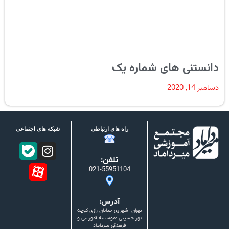
دانستنی های شماره یک
دسامبر 14, 2020
راه های ارتباطی
شبکه های اجتماعی
تلفن:
021-55951104
آدرس:
تهران -شهرری-خیابان رازی-کوچه
پور حسینی -موسسه آموزشی و
فرهنگی میرداماد