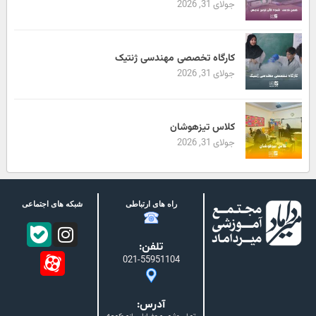
جولای 31, 2026
کارگاه تخصصی مهندسی ژنتیک
جولای 31, 2026
کلاس تیزهوشان
جولای 31, 2026
راه های ارتباطی
شبکه های اجتماعی
تلفن:
021-55951104
آدرس: