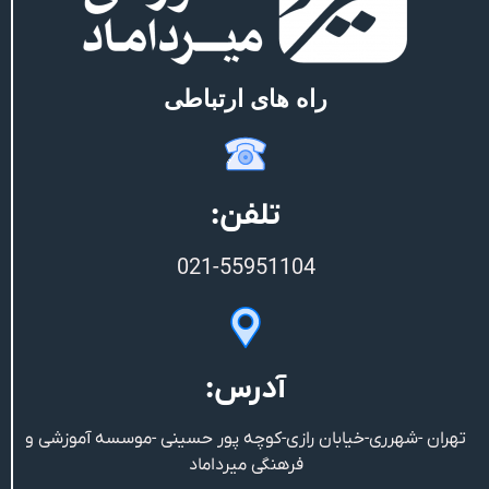
راه های ارتباطی
تلفن:
021-55951104
آدرس:
تهران -شهرری-خیابان رازی-کوچه پور حسینی -موسسه آموزشی و
فرهنگی میرداماد