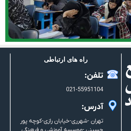
راه های ارتباطی
تلفن:
021-55951104
آدرس:
تهران -شهرری-خیابان رازی-کوچه پور
حسینی -موسسه آموزشی و فرهنگی