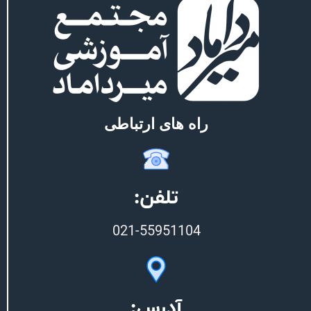
راه های ارتباطی
تلفن:
021-55951104
آدرس: