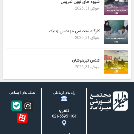
شیوه های نوین تدریس
جولای 31, 2026
کارگاه تخصصی مهندسی ژنتیک
جولای 31, 2026
کلاس تیزهوشان
جولای 31, 2026
راه های ارتباطی
شبکه های اجتماعی
تلفن:
021-55951104