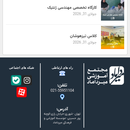
کارگاه تخصصی مهندسی ژنتیک
جولای 31, 2026
کلاس تیزهوشان
جولای 31, 2026
راه های ارتباطی
شبکه های اجتماعی
تلفن:
021-55951104
آدرس:
تهران -شهرری-خیابان رازی-کوچه
پور حسینی -موسسه آموزشی و
فرهنگی میرداماد