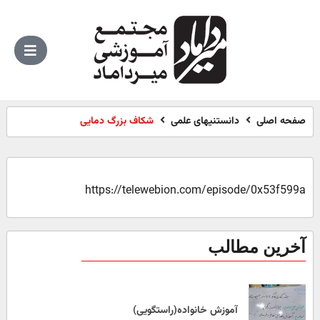
صفحه اصلی
دانستنیهای علمی
شکاف بزرگ دمایی
https://telewebion.com/episode/0x53f599a
آخرین مطالب
آموزش خانواده(راستگویی)