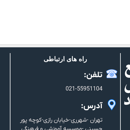
راه های ارتباطی
تلفن:
021-55951104
آدرس:
تهران -شهرری-خیابان رازی-کوچه پور
حسینی -موسسه آموزشی و فرهنگی