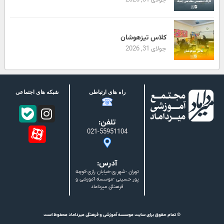
جولای 31, 2026
کلاس تیزهوشان
جولای 31, 2026
راه های ارتباطی
شبکه های اجتماعی
تلفن:
021-55951104
آدرس:
تهران -شهرری-خیابان رازی-کوچه
پور حسینی -موسسه آموزشی و
فرهنگی میرداماد
© تمام حقوق برای سایت موسسه آموزشی و فرهنگی میرداماد محفوظ است