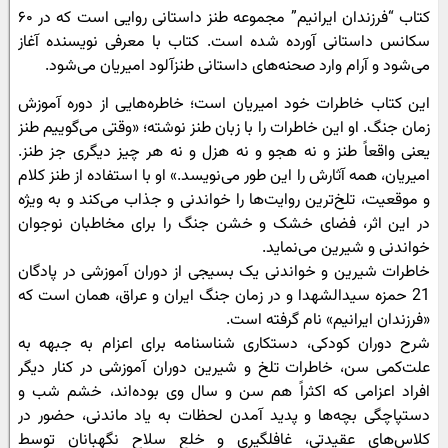
کتاب “فرزندان ایرانیم” مجموعه طنز داستانی روایی است که در ۶۰
سکانس داستانی آورده شده است. کتاب با معرفی نویسنده آغاز
می‌شود و آرام وارد صحنه‌‌های داستانی طنزآلود امیریان می‌شود.
این کتاب خاطرات خود امیریان است؛ خاطره‌هایی از دوره آموزش
زمان جنگ. او این خاطرات را با زبان طنز نوشته؛ «وقتی می‌گوییم طنز
یعنی واقعاً طنز و نه هجو و نه هزل و نه هر چیز دیگری جز طنز.
امیریان، همه آثارش را این طور می‌نویسد.» او با استفاده از طنز کلام
و موقعیت، تلخ‌ترین روایت‌ها را خواندنی و جذاب می‌کند و به ویژه
در این اثر، فضای خشک و خشن جنگ را برای مخاطبان نوجوان
خواندنی و شیرین می‌نماید.
خاطرات شیرین و خواندنی یک بسیجی از دوران آموزشی در پادگان
21 حمزه سیدالشهدا و در زمان جنگ ایران و عراق، همان است که
«فرزندان ایرانیم» نام گرفته است.
شرح دوران کودکی، دستکاری شناسنامه برای اعزام به جبهه به
علت‏‌کمی سن، خاطرات تلخ و شیرین دوران آموزشی در کنار دیگر
افراد اعزامی که اکثراً هم سن و سال وی بوده‌‏اند، خشم شب و
دستپاچگی‏ بچه‏‌ها و پدید آمدن لحظات به یاد ماندنی، حضور در
کلاس‏‌های‏ عقیدتی، غافلگیری و خلع سلاح نگهبانان توسط